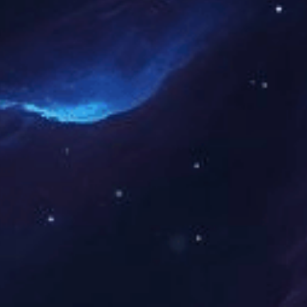
此外，在校内外活动中，篮球队也承担起
自己的行动回馈社会，让更多人感受到运
提升了球队形象，也让他们更加坚定地践行
4、校园影响
随着上海光明中学篮球队实力不断增强，
到启发，把参与体育锻炼作为日常生活的