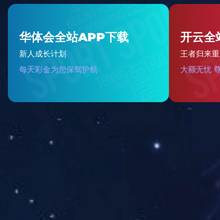
上海光明中学篮球队
校园体育发展
2026-05-10