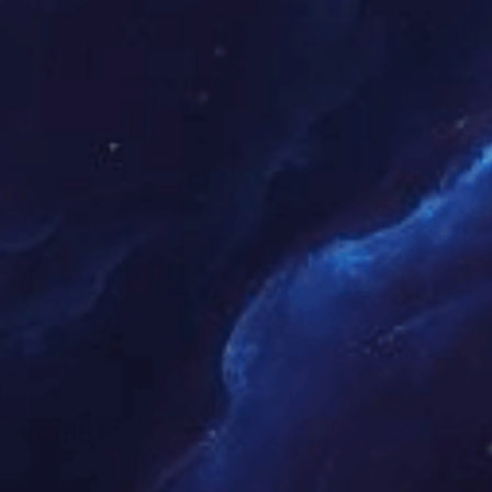
更强调精神风貌的塑造。“不怕困难、勇于拼搏”是
深知，在比赛中的拼搏精神不仅代表个人，更是学校
极向上的态度面对每一场比赛。
是在观众席上为他们加油助威的人群，还是参与其他
了激励。他们看到篮球队员不屈不挠地追求胜利，不
运动带来的欢乐。