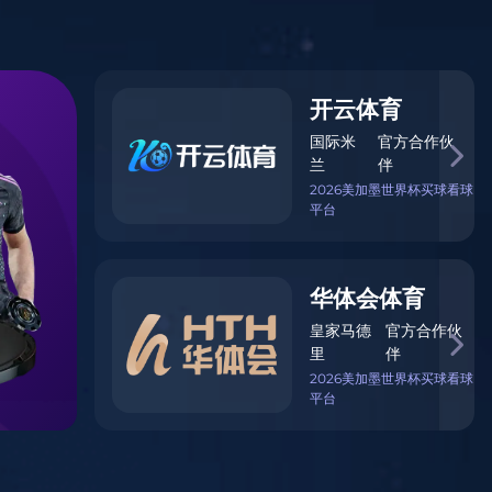
采
服务种类
联络
J9直营中国平台